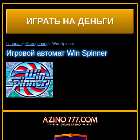
ИГРАТЬ НА ДЕНЬГИ
Главная
»
Microgaming
»
Win Spinner
Игровой автомат Win Spinner