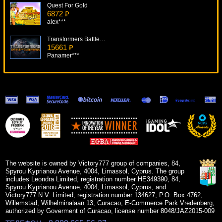
Quest For Gold
6872 ₽
alex***
Transformers Battle For Cybertron
15661 ₽
Panamer***
Jin Qian Wa
13455 ₽
turen***
Pharaoh's Fortune
5397 ₽
drink***
Kitty Glitter
16390 ₽
drink***
The website is owned by Victory777 group of companies, 84,
Spyrou Kyprianou Avenue, 4004, Limassol, Cyprus. The group
includes Leondra Limited, registration number HE349390, 84,
Spyrou Kyprianou Avenue, 4004, Limassol, Cyprus, and
Victory777 N.V. Limited, registration number 134627, P.O. Box 4762,
Willemstad, Wilhelminalaan 13, Curacao, E-Commerce Park Vredenberg,
authorized by Goverment of Curacao, license number 8048/JAZ2015-009