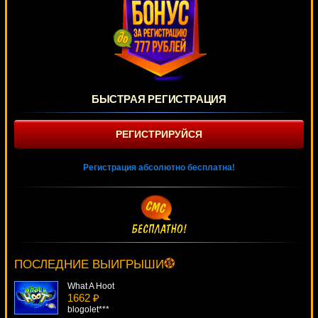
БЫСТРАЯ РЕГИСТРАЦИЯ
РЕГИСТРИРУЙСЯ
Регистрация абсолютно бесплатна!
Mega King
855 ₽
turen***
ПОСЛЕДНИЕ ВЫИГРЫШИ
What A Hoot
1662 ₽
blogolet***