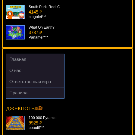
South Park: Reel Chaos
4145 ₽
blogolet***
What On Earth?
3737 ₽
Panamer***
TXS Holdem Pro Series
4835 ₽
Cteb***
Главная
Break Da Bank Again
О нас
4229 ₽
Egoistik***
Ответственная игра
Double Wammy
Правила
443 ₽
Sizzling Hot
ivan-lev***
19775 ₽
mgarkunov***
ДЖЕКПОТЫ
100 000 Pyramid
9929 ₽
beautif***