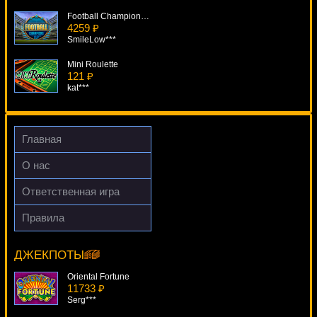
Football Champions Cup
4259 ₽
SmileLow***
Mini Roulette
121 ₽
kat***
Jacks Or Better
3336 ₽
verkhovod***
Главная
Winning Wizards
О нас
1168 ₽
alex***
Ответственная игра
Double Exposure Blackjack Pro Series
Правила
2685 ₽
Book Of Stars
Gamer***
9844 ₽
kat***
ДЖЕКПОТЫ
Oriental Fortune
11733 ₽
Serg***