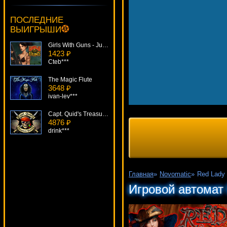
4 Reel Kings
2135 ₽
ПОСЛЕДНИЕ
Deni***
ВЫИГРЫШИ
Girls With Guns - Jungle Heat
1423 ₽
Cteb***
The Magic Flute
3648 ₽
ivan-lev***
Capt. Quid's Treasure Quest
4876 ₽
drink***
Foxy Fortunes
3089 ₽
alex***
Главная
»
Novomatic
»
Red Lady
Grand Monarch
Игровой автомат
2151 ₽
verkhovod***
Lord Of The Ocean
3270 ₽