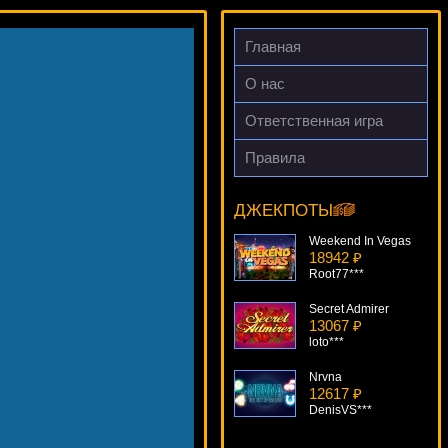
Главная
О нас
Ответственная игра
Правила
Faust
9001 ₽
DenisVS***
ДЖЕКПОТЫ
Weekend In Vegas
18942 ₽
Root77***
Secret Admirer
13067 ₽
loto***
Nrvna
12617 ₽
DenisVS***
Desert Treasure