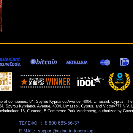
up of companies, 84, Spyrou Kyprianou Avenue, 4004, Limassol, Cyprus. The
84, Spyrou Kyprianou Avenue, 4004, Limassol, Cyprus, and Victory777 N.V. Li
helminalaan 13, Curacao, E-Commerce Park Vredenberg, authorized by Gover
ТЕЛЕФОН:
8 800 665-56-37
E-MAIL:
support@azino-tri-topora.top