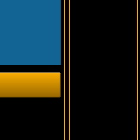
9036 ₽
loto***
Simsalabim
18748 ₽
Lucy***
Sugarpop
13737 ₽
SmileLow***