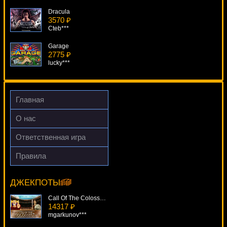
Dracula
3570 ₽
Cteb***
Garage
2775 ₽
lucky***
Winning Wizards
4853 ₽
tank***
Главная
Sherlock Mystery
О нас
2570 ₽
tank***
Ответственная игра
Creature From The Black Lagoon
Правила
1407 ₽
Blade
DenisVS***
14791 ₽
Lucy***
ДЖЕКПОТЫ
Call Of The Colosseum
14317 ₽
mgarkunov***