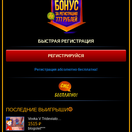
БЫСТРАЯ РЕГИСТРАЦИЯ
РЕГИСТРИРУЙСЯ
Регистрация абсолютно бесплатна!
Ramses II Deluxe
2009 ₽
loto***
ПОСЛЕДНИЕ ВЫИГРЫШИ
Vovka V Trideviatom Carstve
1515 ₽
blogolet***