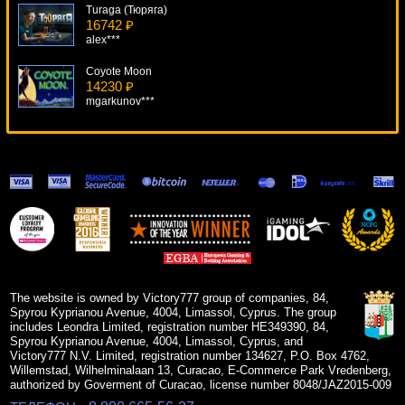
Turaga (Тюряга)
16742 ₽
alex***
Coyote Moon
14230 ₽
mgarkunov***
The Six Million Dollar Man
6057 ₽
blogolet***
Робинзон
5306 ₽
Gamer***
Wild Spirit
9592 ₽
DenisVS***
The website is owned by Victory777 group of companies, 84,
Spyrou Kyprianou Avenue, 4004, Limassol, Cyprus. The group
includes Leondra Limited, registration number HE349390, 84,
Spyrou Kyprianou Avenue, 4004, Limassol, Cyprus, and
Victory777 N.V. Limited, registration number 134627, P.O. Box 4762,
Willemstad, Wilhelminalaan 13, Curacao, E-Commerce Park Vredenberg,
authorized by Goverment of Curacao, license number 8048/JAZ2015-009