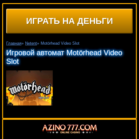
ИГРАТЬ НА ДЕНЬГИ
Главная
»
Netent
»
Motörhead Video Slot
Игровой автомат Motörhead Video
Slot