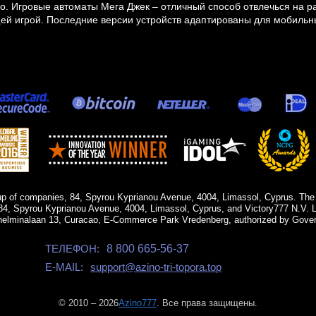
о. Игровые автоматы Мега Джек – отличный способ отвлечься на ра
ей игрой. Последние версии устройств адаптированы для мобильны
up of companies, 84, Spyrou Kyprianou Avenue, 4004, Limassol, Cyprus. The
84, Spyrou Kyprianou Avenue, 4004, Limassol, Cyprus, and Victory777 N.V. Li
helminalaan 13, Curacao, E-Commerce Park Vredenberg, authorized by Gover
ТЕЛЕФОН:
8 800 665-56-37
E-MAIL:
support@azino-tri-topora.top
© 2010 – 2026
Azino777
. Все права защищены.