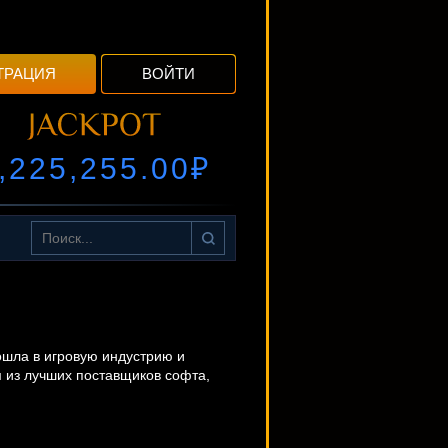
ТРАЦИЯ
ВОЙТИ
,225,255.00
₽
Найти
ошла в игровую индустрию и
м из лучших поставщиков софта,