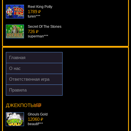
Reel King Potty
1789 ₽
turen***
Secret Of The Stones
726 ₽
superman***
Legacy
1883 ₽
number***
Главная
Stinkin Rich
О нас
700 ₽
Cteb***
Ответственная игра
Octopays
Правила
3491 ₽
Medieval Money
aleg***
16789 ₽
SmileLow***
ДЖЕКПОТЫ
Ghouls Gold
12060 ₽
beautif***