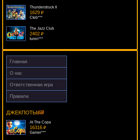
Thunderstruck II
1629 ₽
Cteb***
The Jazz Club
2402 ₽
turen***
Golden Lotus
2532 ₽
Cteb***
Главная
Spirits Of Aztec
О нас
1120 ₽
tank***
Ответственная игра
Thief
Правила
3413 ₽
Genies Gems
drink***
12374 ₽
beautif***
ДЖЕКПОТЫ
At The Copa
16316 ₽
Gamer***