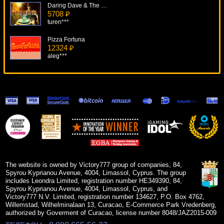
Daring Dave & The Eye Of Ra
5708 ₽
turen***
Pizza Fortuna
12324 ₽
aleg***
All American
13926 ₽
Cteb***
Mad Scientist
16952 ₽
ivan-lev***
Reel Thunder
6033 ₽
blogolet***
The website is owned by Victory777 group of companies, 84,
Spyrou Kyprianou Avenue, 4004, Limassol, Cyprus. The group
includes Leondra Limited, registration number HE349390, 84,
Spyrou Kyprianou Avenue, 4004, Limassol, Cyprus, and
Victory777 N.V. Limited, registration number 134627, P.O. Box 4762,
Willemstad, Wilhelminalaan 13, Curacao, E-Commerce Park Vredenberg,
authorized by Goverment of Curacao, license number 8048/JAZ2015-009