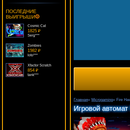
Jackpot Diamonds
2845 ₽
ПОСЛЕДНИЕ
Lucy***
ВЫИГРЫШИ
Cosmic Cat
1825 ₽
Serg***
Zombies
1982 ₽
loto***
Xfactor Scratch
854 ₽
tank***
Hidden Loot
1065 ₽
Root77***
Главная
»
Microgaming
»
Fire Ha
Giant 7
Игровой автомат 
2467 ₽
SmileLow***
Книжки
4191 ₽