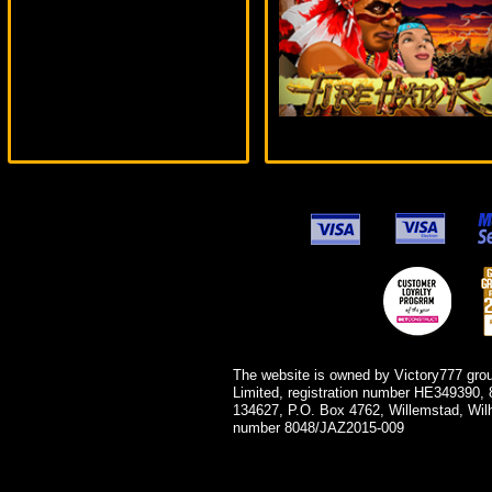
Serg***
The website is owned by Victory777 gro
Limited, registration number HE349390, 
134627, P.O. Box 4762, Willemstad, Wil
number 8048/JAZ2015-009