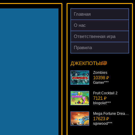
Главная
О нас
Ответственная игра
Правила
Reel Gems
8911 ₽
drink***
ДЖЕКПОТЫ
Zombies
10398 ₽
Gamer***
Fruit Cocktail 2
7121 ₽
blogolet***
Mega Fortune Dreams
17623 ₽
sgvwood***
Cosmic Cat