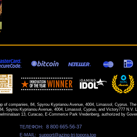
up of companies, 84, Spyrou Kyprianou Avenue, 4004, Limassol, Cyprus. The
84, Spyrou Kyprianou Avenue, 4004, Limassol, Cyprus, and Victory777 N.V. Li
helminalaan 13, Curacao, E-Commerce Park Vredenberg, authorized by Gover
ТЕЛЕФОН:
8 800 665-56-37
E-MAIL:
support@azino-tri-topora.top