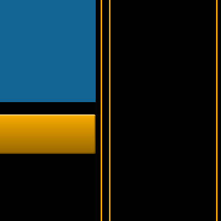
5417 ₽
aleg***
Jacks Or Better
15900 ₽
lucky***
Mad Mad Monkey
6443 ₽
alex***