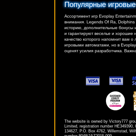
Популярные игровые 
Ассортимент игр Evoplay Entertai
внимания. Legends Of Ra, Dolphins
историю, дополнительные бонусы и
и гарантируют веселье и хорошие н
качество которого напомнит вам о
игровыми автоматами, но в Evoplay
оценят усилия разработчика. Важна
The website is owned by Victory777 gro
Limited, registration number HE349390, 
134627, P.O. Box 4762, Willemstad, Wil
number 8048/JAZ2015-009